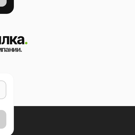
лка
.
мпании.