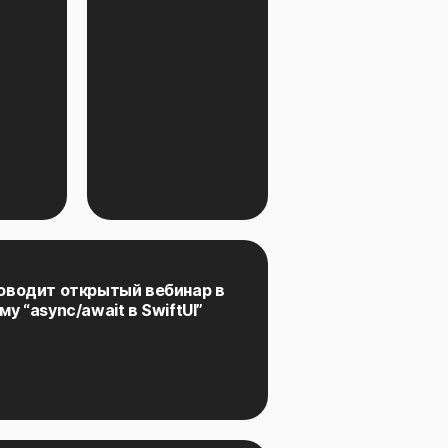
роводит открытый вебинар в
у “async/await в SwiftUI”