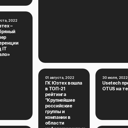
уста, 2022
зтех –
бряный
нер
еренции
 IT
ало»
01 августа, 2022
30 июля, 2022
ГК Юзтех вошла
Usetech п
в ТОП-21
OTUS на тем
рейтинга
“Крупнейшие
российские
группы и
компании в
области