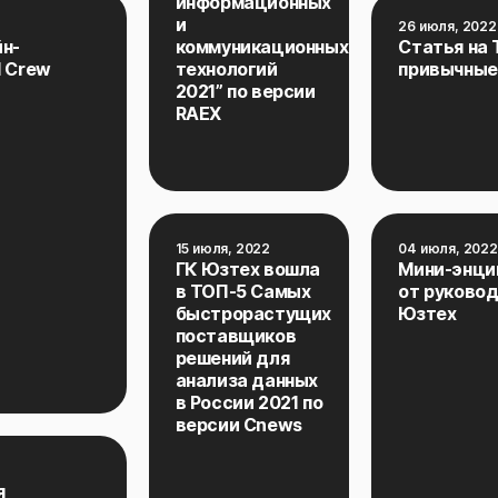
информационных
и
26 июля, 2022
йн-
коммуникационных
Статья на 
d Crew
технологий
привычные 
2021” по версии
RAEX
15 июля, 2022
04 июля, 2022
ГК Юзтех вошла
Мини-энци
в ТОП-5 Самых
от руковод
быстрорастущих
Юзтех
поставщиков
решений для
анализа данных
в России 2021 по
версии Cnews
я