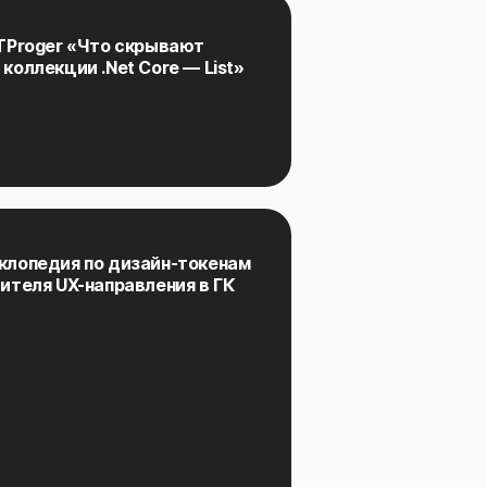
TProger «Что скрывают
коллекции .Net Core — List»
клопедия по дизайн-токенам
ителя UX-направления в ГК