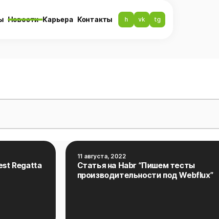
ы
Новости
Карьера
Контакты
h
vk
tg
11 августа, 2022
est Regatta
Статья на Habr “Пишем тесты
производительности под Webflux”