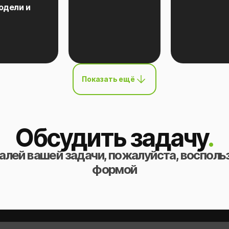
одели и
Показать ещё
Обсудить задачу
.
алей вашей задачи, пожалуйста, восполь
формой