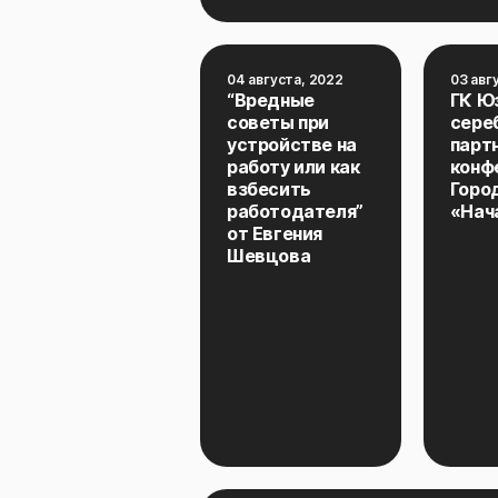
04 августа, 2022
03 авг
“Вредные
ГК Ю
советы при
сере
устройстве на
парт
работу или как
конф
взбесить
Город
работодателя”
«Нач
от Евгения
Шевцова