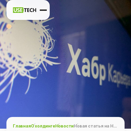
Новости
Карьера
Контакты
h
vk
tg
Главная
О холдинге
Новости
Новая статья на Habr: 5+ прогнозов, которые ожидаются в 2023 году