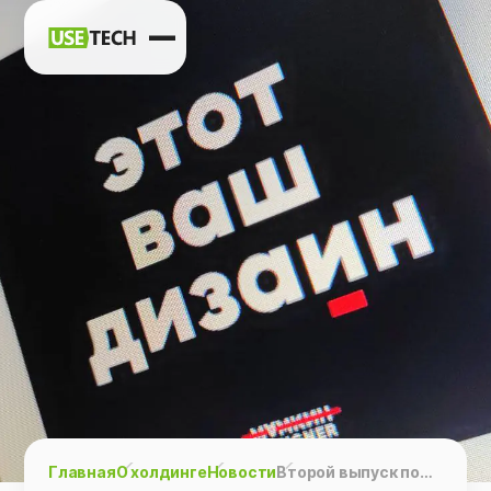
Новости
Карьера
Контакты
h
vk
tg
Главная
О холдинге
Новости
Второй выпуск подкаста “Этот ваш дизайн” от руководителя UX-направления ГК Юзтех