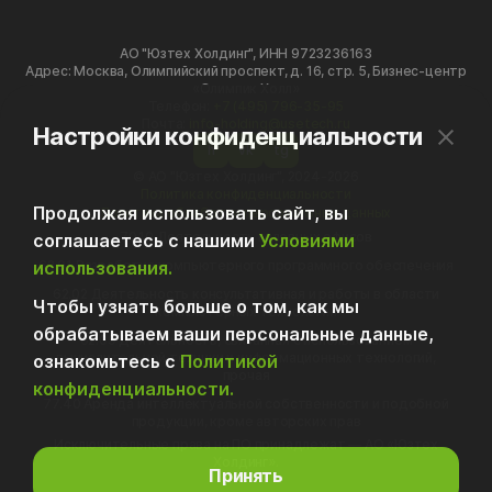
АО "Юзтех Холдинг", ИНН 9723236163
Адрес: Москва, Олимпийский проспект, д. 16, стр. 5, Бизнес-центр
«Олимпик Холл»
Телефон:
+7 (495) 796-35-95
Почта:
info-holding@usetech.ru
Настройки конфиденциальности
h
vk
tg
© АО "Юзтех Холдинг", 2024-2026
Политика конфиденциальности
Продолжая использовать сайт, вы
Политика обработки персональных данных
70.10 Деятельность головных офисов
соглашаетесь с нашими
Условиями
использования.
62.01 Разработка компьютерного программного обеспечения
62.02 Деятельность консультативная и работы в области
Чтобы узнать больше о том, как мы
компьютерных технологий
обрабатываем ваши персональные данные,
62.09 Деятельность, связанная с использованием
вычислительной техники и информационных технологий,
ознакомьтесь с
Политикой
прочая
конфиденциальности.
77.40 Аренда интеллектуальной собственности и подобной
продукции, кроме авторских прав
Исключительные права на ПО принадлежат — АО «Юзтех
Холдинг».
Принять