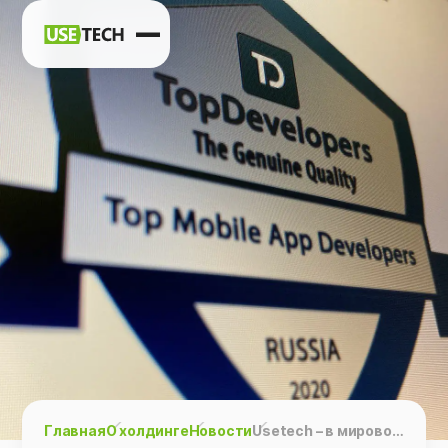
Новости
Карьера
Контакты
h
vk
tg
Главная
О холдинге
Новости
Usetech – в мировом списке лучших мобильных разработчиков по версии TopDevelopers