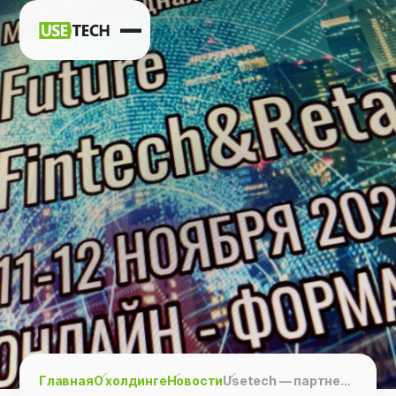
Новости
Карьера
Контакты
h
vk
tg
Главная
О холдинге
Новости
Usetech — партнер международной конференции «Future Fintech&Retail»