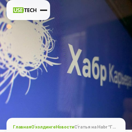
Новости
Карьера
Контакты
h
vk
tg
Главная
О холдинге
Новости
Статья на Habr “Где работать в ИТ в 2022” о компании Usetech