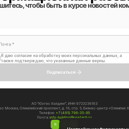
итесь, чтобы быть в курсе новостей ко
Я даю согласие на обработку моих персональных данных, а
также подтверждаю, что указанные данные верны.
Подписаться
АО "Юзтех Холдинг", ИНН 9723236163
с: Москва, Олимпийский проспект, д. 16, стр. 5, Бизнес-центр «Олимпик 
Телефон:
+7 (495) 796-35-95
Почта:
info-holding@usetech.ru
h
vk
tg