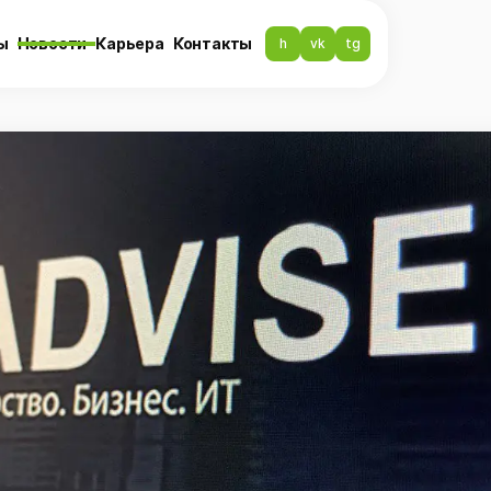
ы
Новости
Карьера
Контакты
h
vk
tg