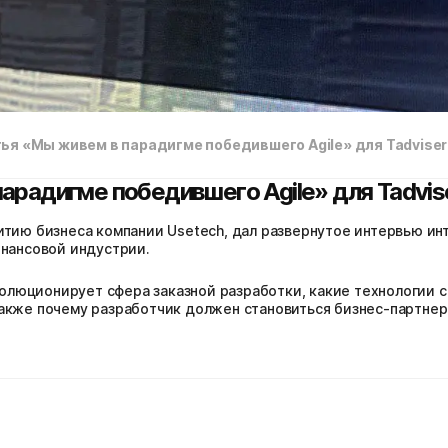
ья «Мы живем в парадигме победившего Agile» для Tadviser
арадигме победившего Agile» для Tadvis
итию бизнеса компании Usetech, дал развернутое интервью инт
инансовой индустрии.
 эволюционирует сфера заказной разработки, какие технологии
акже почему разработчик должен становиться бизнес-партнеро