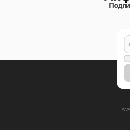
Подпиш
Адре