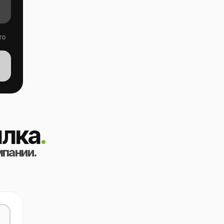
то
лка
.
мпании.