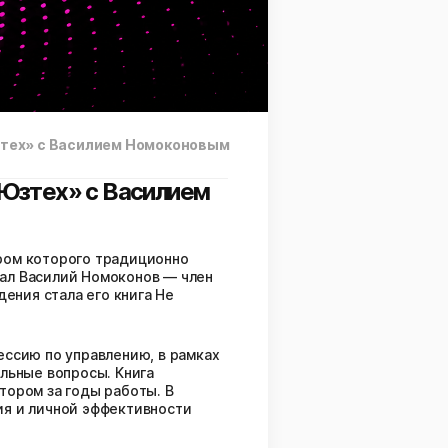
Юзтех» с Василием Номоконовым
«Юзтех» с Василием
ром которого традиционно
тал Василий Номоконов — член
ения стала его книга Не
ессию по управлению, в рамках
альные вопросы. Книга
тором за годы работы. В
ия и личной эффективности