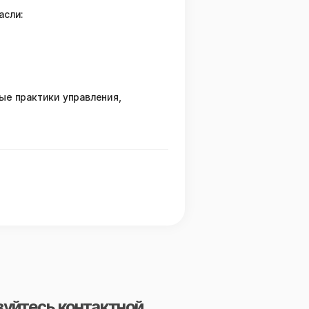
асли:
ые практики управления,
зуйтесь контактной