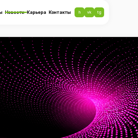
ы
Новости
Карьера
Контакты
h
vk
tg