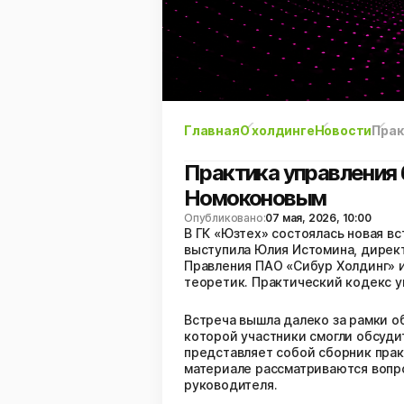
Главная
О холдинге
Новости
Прак
Практика управления 
Номоконовым
Опубликовано:
07 мая, 2026, 10:00
В ГК «Юзтех» состоялась новая в
выступила Юлия Истомина, директ
Правления ПАО «Сибур Холдинг» 
теоретик. Практический кодекс у
Встреча вышла далеко за рамки о
которой участники смогли обсуди
представляет собой сборник прак
материале рассматриваются вопро
руководителя.