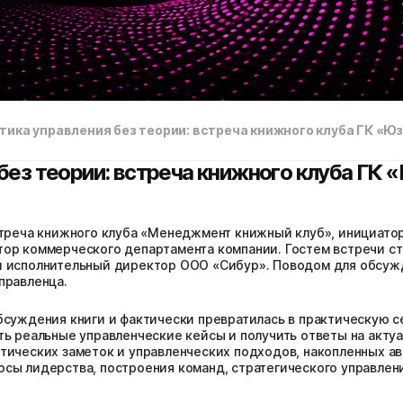
тика управления без теории: встреча книжного клуба ГК «
без теории: встреча книжного клуба ГК 
стреча книжного клуба «Менеджмент книжный клуб», инициато
ор коммерческого департамента компании. Гостем встречи с
и исполнительный директор ООО «Сибур». Поводом для обсужд
правленца.
бсуждения книги и фактически превратилась в практическую с
ть реальные управленческие кейсы и получить ответы на акту
тических заметок и управленческих подходов, накопленных ав
сы лидерства, построения команд, стратегического управлен