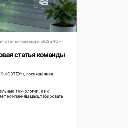
вая статья команды «ЮЗБАС»
овая статья команды
ГК «ЮЗТЕХ»), посвящённая
льные технологии, а их
ляет компаниям масштабировать