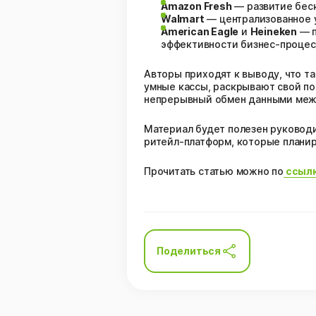
Amazon Fresh
— развитие беск
Walmart
— централизованное 
American Eagle
и
Heineken
— п
эффективности бизнес-процес
Авторы приходят к выводу, что та
умные кассы, раскрывают свой п
непрерывный обмен данными меж
Материал будет полезен руковод
ритейл-платформ, которые плани
Прочитать статью можно по
ссыл
Поделиться