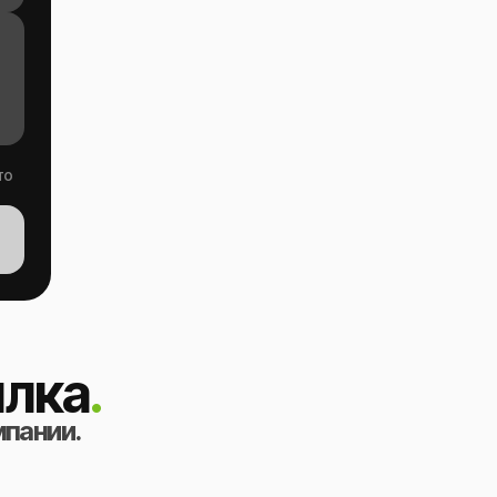
то
лка
.
мпании.