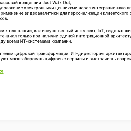
ассовой концепции Just Walk Out;
управление электронными ценниками через интеграционную пл
рименение видеоаналитики для персонализации клиентского 
сов.
кие технологии, как искусственный интеллект, IoT, видеоанал
отенциал только при наличии единой интеграционной архитек
ду всеми ИТ-системами компании.
ителям цифровой трансформации, ИТ-директорам, архитектора
руют масштабировать цифровые сервисы и выстраивать совре
ке
.