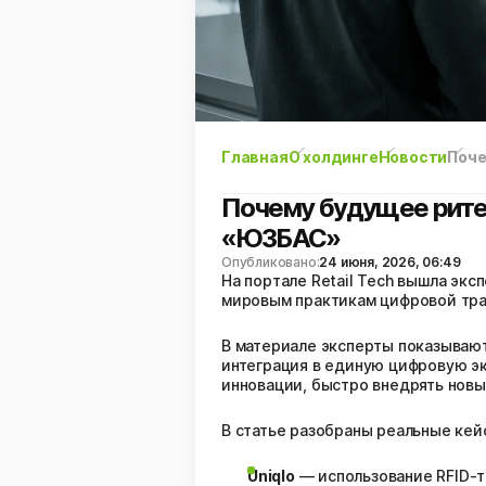
Главная
О холдинге
Новости
Поче
Почему будущее ритей
«ЮЗБАС»
Опубликовано:
24 июня, 2026, 06:49
На портале Retail Tech вышла эк
мировым практикам цифровой тра
В материале эксперты показывают
интеграция в единую цифровую эк
инновации, быстро внедрять новы
В статье разобраны реальные ке
Uniqlo
— использование RFID-т