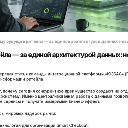
му будущее ритейла — за единой архитектурой данных: но
ла — за единой архитектурой данных: н
спертная статья команды интеграционной платформы «ЮЗБАС» (
нсформации ритейла.
, почему сегодня конкурентное преимущество создают не отде
осистему. Именно централизованная работа с данными позво
е сервисы и получать измеримый бизнес-эффект.
йсы мировых лидеров рынка:
ехнологий для организации Smart Checkout;