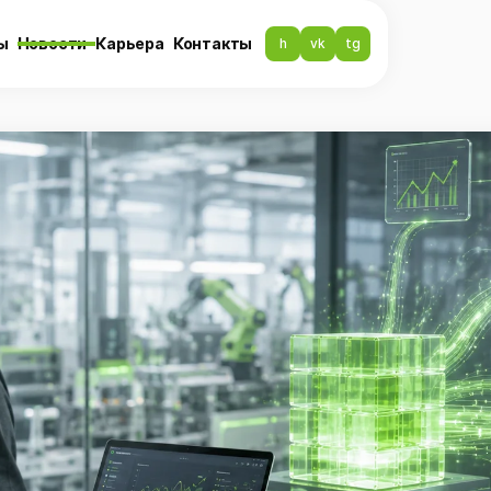
ы
Новости
Карьера
Контакты
h
vk
tg