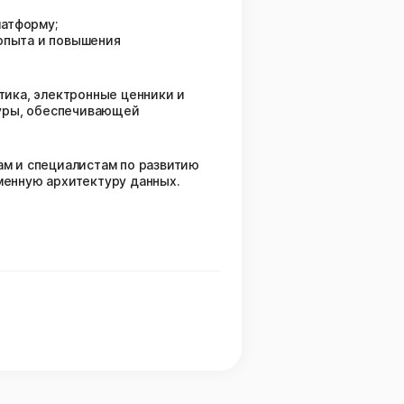
атформу;
опыта и повышения
итика, электронные ценники и
туры, обеспечивающей
м и специалистам по развитию
менную архитектуру данных.