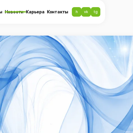
ы
Новости
Карьера
Контакты
h
vk
tg