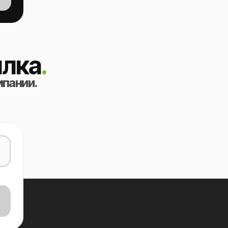
лка
.
мпании.