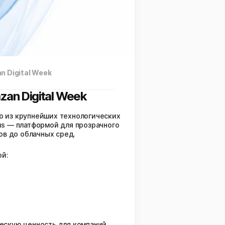
 Digital Week
an Digital Week
го из крупнейших технологических
us — платформой для прозрачного
ов до облачных сред.
ой:
ескую ценность для компаний,