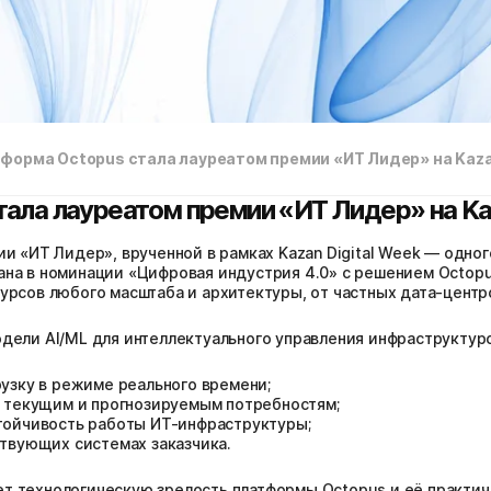
форма Octopus стала лауреатом премии «ИТ Лидер» на Kazan
ала лауреатом премии «ИТ Лидер» на Kaz
ии «ИТ Лидер», врученной в рамках Kazan Digital Week — одно
ана в номинации «Цифровая индустрия 4.0» с решением Octop
урсов любого масштаба и архитектуры, от частных дата-центр
дели AI/ML для интеллектуального управления инфраструктур
узку в режиме реального времени;
к текущим и прогнозируемым потребностям;
тойчивость работы ИТ-инфраструктуры;
твующих системах заказчика.
т технологическую зрелость платформы Octopus и её практич