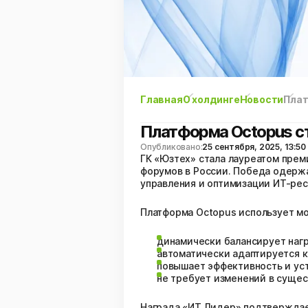
Главная
О холдинге
Новости
Плат
Платформа Octopus ст
Опубликовано:
25 сентября, 2025, 13:50
ГК «Юзтех» стала лауреатом прем
форумов в России. Победа одерж
управления и оптимизации ИТ-рес
Платформа Octopus использует мо
динамически балансирует нагр
автоматически адаптируется 
повышает эффективность и ус
не требует изменений в сущес
Награда «ИТ Лидер» подтверждае