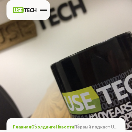
Новости
Карьера
Контакты
h
vk
tg
Главная
О холдинге
Новости
Первый подкаст Usetech и Дизайн тусовка: в гостях Игорь Иванов