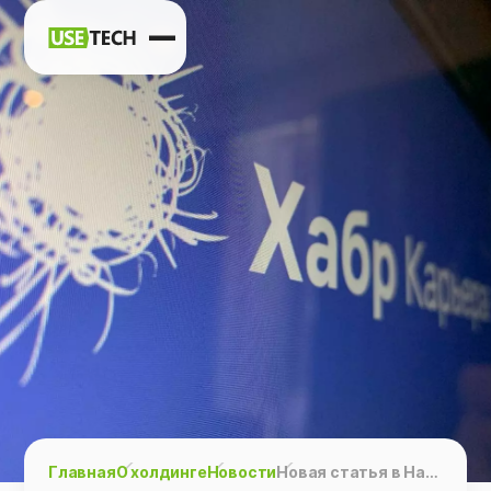
Новости
Карьера
Контакты
h
vk
tg
Главная
О холдинге
Новости
Новая статья в Habr.Blog ГК Юзтех «Очевидная автоматизация складских процессов в E-commerce»