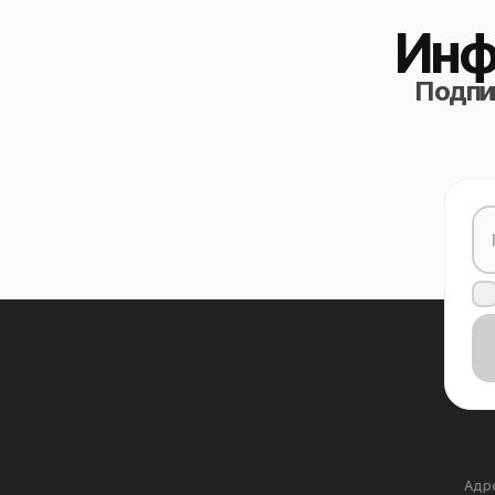
Инф
Подпиш
Адре