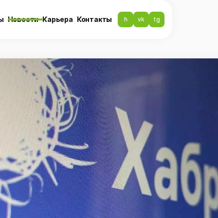
ы
Новости
Карьера
Контакты
h
vk
tg