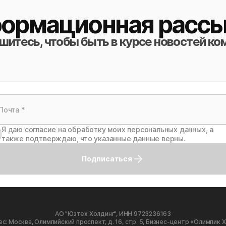
ормационная рассы
итесь, чтобы быть в курсе новостей ко
Я даю согласие на обработку моих персональных данных, а
также подтверждаю, что указанные данные верны.
Подписаться
АО "Юзтех Холдинг", ИНН 9723236163
с: Москва, Олимпийский проспект, д. 16, стр. 5, Бизнес-центр «Олимпик 