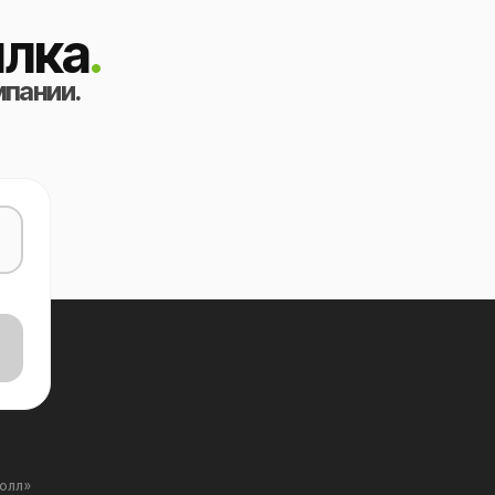
лка
.
мпании.
Холл»