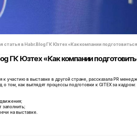
я статья в Habr.Blog ГК Юзтех «Как компании подготовиться
log ГК Юзтех «Как компании подготовить
ся к участию в выставке в другой стране, рассказала PR мене
д о том, как выглядят процессы подготовки к GITEX за кадром:
одвижения;
 заполнить;
речи на выставке.