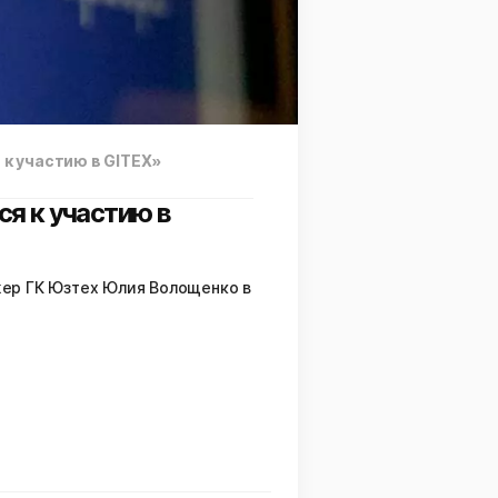
 к участию в GITEX»
ся к участию в
джер ГК Юзтех Юлия Волощенко в