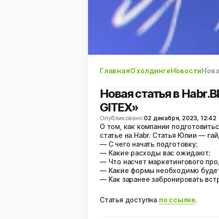
Главная
О холдинге
Новости
Нова
Новая статья в Habr.B
GITEX»
Опубликовано:
02 декабря, 2023, 12:42
О том, как компании подготовить
статье на Habr. Статья Юлии — гай
— С чего начать подготовку;
— Какие расходы вас ожидают;
— Что насчет маркетингового пр
— Какие формы необходимо будет
— Как заранее забронировать вст
Статья доступна
по ссылке
.