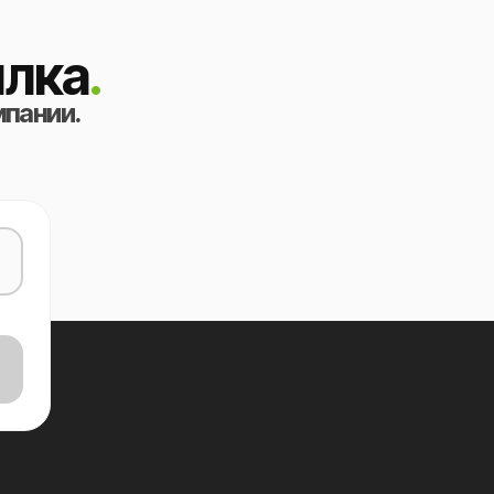
лка
.
мпании.