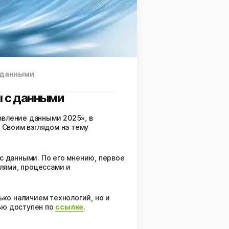
с данными
ы с данными
авление данными 2025», в
 Своим взглядом на тему
с данными. По его мнению, первое
олями, процессами и
ько наличием технологий, но и
ью доступен по
ссылке
.