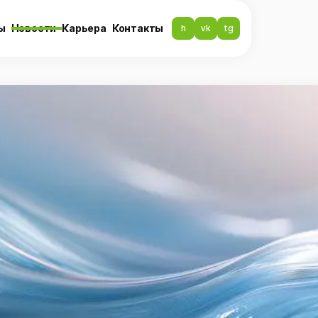
ы
Новости
Карьера
Контакты
h
vk
tg