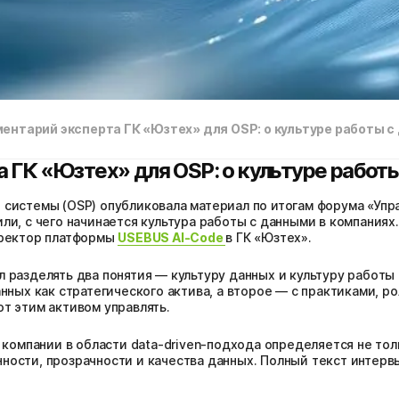
ентарий эксперта ГК «Юзтех» для OSP: о культуре работы 
 ГК «Юзтех» для OSP: о культуре работ
системы (OSP) опубликовала материал по итогам форума «Упр
и, с чего начинается культура работы с данными в компаниях.
иректор платформы
USEBUS AI-Code
в ГК «Юзтех».
 разделять два понятия — культуру данных и культуру работы 
нных как стратегического актива, а второе — с практиками, р
т этим активом управлять.
 компании в области data-driven-подхода определяется не тол
ости, прозрачности и качества данных. Полный текст интерв