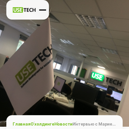
Новости
Карьера
Контакты
h
vk
tg
Главная
О холдинге
Новости
Интервью с Марией Николаевой, Директора по маркетингу и PR, в журнале «Известия»