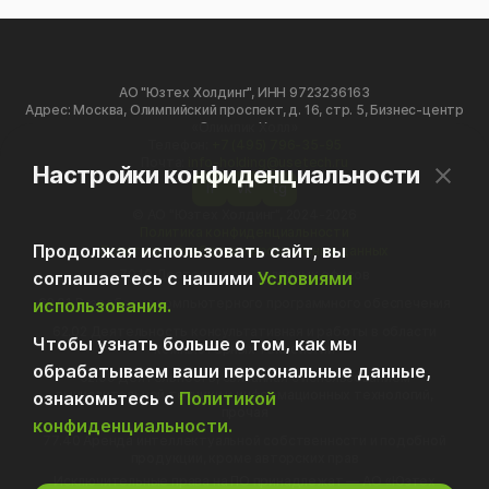
АО "Юзтех Холдинг", ИНН 9723236163
Адрес: Москва, Олимпийский проспект, д. 16, стр. 5, Бизнес-центр
«Олимпик Холл»
Телефон:
+7 (495) 796-35-95
Почта:
info-holding@usetech.ru
Настройки конфиденциальности
h
vk
tg
© АО "Юзтех Холдинг", 2024-2026
Политика конфиденциальности
Продолжая использовать сайт, вы
Политика обработки персональных данных
70.10 Деятельность головных офисов
соглашаетесь с нашими
Условиями
использования.
62.01 Разработка компьютерного программного обеспечения
62.02 Деятельность консультативная и работы в области
Чтобы узнать больше о том, как мы
компьютерных технологий
обрабатываем ваши персональные данные,
62.09 Деятельность, связанная с использованием
вычислительной техники и информационных технологий,
ознакомьтесь с
Политикой
прочая
конфиденциальности.
77.40 Аренда интеллектуальной собственности и подобной
продукции, кроме авторских прав
Исключительные права на ПО принадлежат — АО «Юзтех