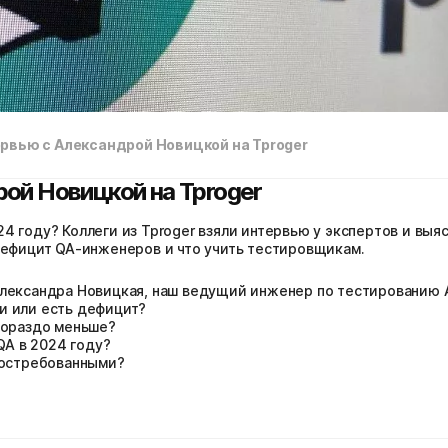
рвью с Александрой Новицкой на Tproger
рой Новицкой на Tproger
 году? Коллеги из Tproger взяли интервью у экспертов и выяс
дефицит QA-инженеров и что учить тестировщикам.
лександра Новицкая, наш ведущий инженер по тестированию 
и или есть дефицит?
гораздо меньше?
QA в 2024 году?
востребованными?