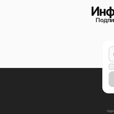
Инф
Подпиш
Адре