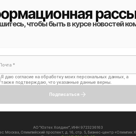
ормационная рассы
итесь, чтобы быть в курсе новостей ко
Я даю согласие на обработку моих персональных данных, а
также подтверждаю, что указанные данные верны.
Подписаться
АО "Юзтех Холдинг", ИНН 9723236163
с: Москва, Олимпийский проспект, д. 16, стр. 5, Бизнес-центр «Олимпик 