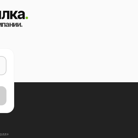
лка
.
мпании.
Холл»