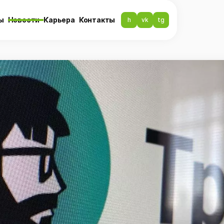
ы
Новости
Карьера
Контакты
h
vk
tg