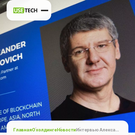
Новости
Карьера
Контакты
h
vk
tg
Главная
О холдинге
Новости
Интервью Александра Митровича «Как блокчейн поможет построить Web 3.0» CNews