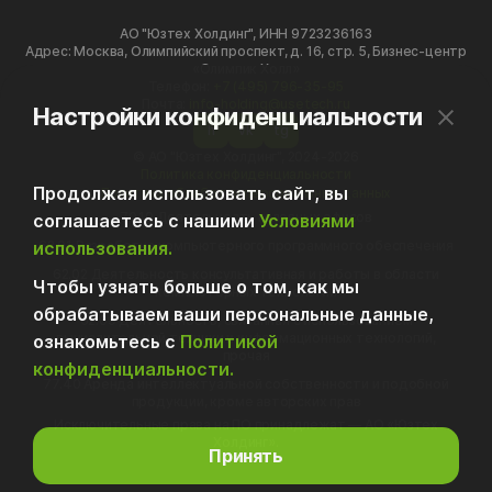
АО "Юзтех Холдинг", ИНН 9723236163
Адрес: Москва, Олимпийский проспект, д. 16, стр. 5, Бизнес-центр
«Олимпик Холл»
Телефон:
+7 (495) 796-35-95
Почта:
info-holding@usetech.ru
Настройки конфиденциальности
h
vk
tg
© АО "Юзтех Холдинг", 2024-2026
Политика конфиденциальности
Продолжая использовать сайт, вы
Политика обработки персональных данных
70.10 Деятельность головных офисов
соглашаетесь с нашими
Условиями
использования.
62.01 Разработка компьютерного программного обеспечения
62.02 Деятельность консультативная и работы в области
Чтобы узнать больше о том, как мы
компьютерных технологий
обрабатываем ваши персональные данные,
62.09 Деятельность, связанная с использованием
вычислительной техники и информационных технологий,
ознакомьтесь с
Политикой
прочая
конфиденциальности.
77.40 Аренда интеллектуальной собственности и подобной
продукции, кроме авторских прав
Исключительные права на ПО принадлежат — АО «Юзтех
Холдинг».
Принять