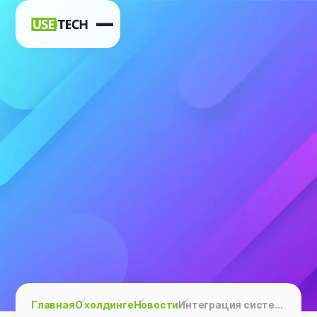
Новости
Карьера
Контакты
h
vk
tg
Главная
О холдинге
Новости
Интеграция системы мониторинга «Пульт» и платформы управления мощностями Octopus выводит эффективность ИТ на новый уровень