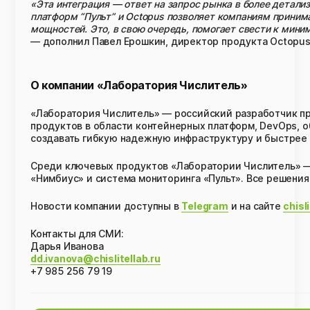
«Эта интеграция — ответ на запрос рынка в более детали
платформ “Пульт” и Octopus позволяет компаниям прини
мощностей. Это, в свою очередь, помогает свести к мини
— дополнил Павел Ерошкин, директор продукта Octopus
О компании «Лаборатория Числитель»
«Лаборатория Числитель» — российский разработчик про
продуктов в области контейнерных платформ, DevOps, 
создавать гибкую надежную инфраструктуру и быстрее 
Среди ключевых продуктов «Лаборатории Числитель» —
«Нимбиус» и система мониторинга «Пульт». Все решения
Новости компании доступны в
Telegram
и на сайте
chisl
Контакты для СМИ:
Дарья Иванова
dd.ivanova@chislitellab.ru
+7 985 256 79 19