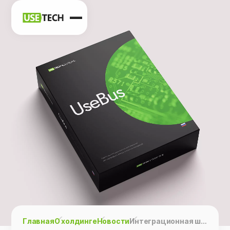
Новости
Карьера
Контакты
h
vk
tg
Главная
О холдинге
Новости
Интеграционная шина данных UseBus в ТОП-10 номинации “Лидер Цифровой Трансформации” (CIPR DIGITAL 2022)