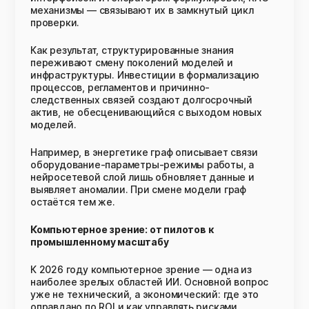
механизмы — связывают их в замкнутый цикл
проверки.
Как результат, структурированные знания
переживают смену поколений моделей и
инфраструктуры. Инвестиции в формализацию
процессов, регламентов и причинно-
следственных связей создают долгосрочный
актив, не обесценивающийся с выходом новых
моделей.
Например, в энергетике граф описывает связи
оборудование-параметры-режимы работы, а
нейросетевой слой лишь обновляет данные и
выявляет аномалии. При смене модели граф
остаётся тем же.
Компьютерное зрение: от пилотов к
промышленному масштабу
К 2026 году компьютерное зрение — одна из
наиболее зрелых областей ИИ. Основной вопрос
уже не технический, а экономический: где это
оправдано по ROI и как управлять рисками.