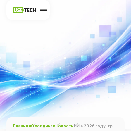
Новости
Карьера
Контакты
h
vk
tg
Главная
О холдинге
Новости
ИИ в 2026 году: три основных направления развития