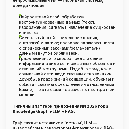
нейросимвольный ИИ — гибридная система,
объединяющая:
Нейросетевой слой: обработка
неструктурированных данных (текст,
изображения, сигналы), извлечение сущностей
и гипотез.
Символьный слой: применение правил,
онтологий и логики; проверка согласованности
с физическими законами/регламентами/
данными внутри библиотеки.
Графы знаний: это способ представления
информации в виде сети связанных объектов и
отношений между ними. Подобно тому, как в
социальной сети люди связаны отношениями
дружбы, в графе знаний концепции, объекты и
события связаны осмысленными отношениями.
Важно, что эти связи не зависят от конкретной
модели.
Типичный паттерн приложения ИИ 2026 года:
Knowledge Graph + LLM + RAG.
Граф служит источником “истины”, LLM —
интерфейсом и генератором формулировок, RAG-