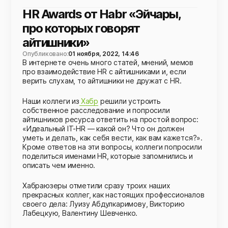
HR Awards от Habr «Эйчары,
про которых говорят
айтишники»
Опубликовано:
01 ноября, 2022, 14:46
В интернете очень много статей, мнений, мемов
про взаимодействие HR с айтишниками и, если
верить слухам, то айтишники не дружат с HR.
Наши коллеги из
Хабр
решили устроить
собственное расследование и попросили
айтишников ресурса ответить на простой вопрос:
«Идеальный IT-HR — какой он? Что он должен
уметь и делать, как себя вести, как вам кажется?».
Кроме ответов на эти вопросы, коллеги попросили
поделиться именами HR, которые запомнились и
описать чем именно.
Хабраюзеры отметили сразу троих наших
прекрасных коллег, как настоящих профессионалов
своего дела: Луизу Абдулкаримову, Викторию
Лабецкую, Валентину Шевченко.