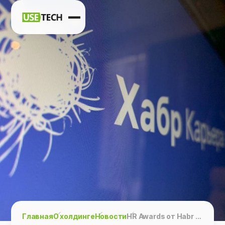
Новости
Карьера
Контакты
h
vk
tg
Главная
О холдинге
Новости
HR Awards от Habr «Эйчары, про которых говорят айтишники»