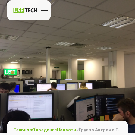
Новости
Карьера
Контакты
h
vk
tg
Главная
О холдинге
Новости
«Группа Астра» и ГК «Юзтех» подписали соглашение о стратегическом сотрудничестве.