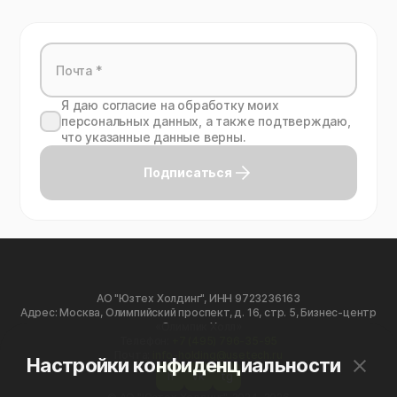
Я даю согласие на обработку моих
персональных данных, а также подтверждаю,
что указанные данные верны.
Подписаться
АО "Юзтех Холдинг", ИНН 9723236163
Адрес: Москва, Олимпийский проспект, д. 16, стр. 5, Бизнес-центр
«Олимпик Холл»
Телефон:
+7 (495) 796-35-95
Почта:
info-holding@usetech.ru
Настройки конфиденциальности
h
vk
tg