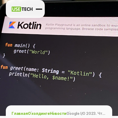
Новости
Карьера
Контакты
h
vk
tg
Главная
О холдинге
Новости
Google I/O 2023. Что нового в Kotlin для Android? — статья Анны Жарковой на Habr