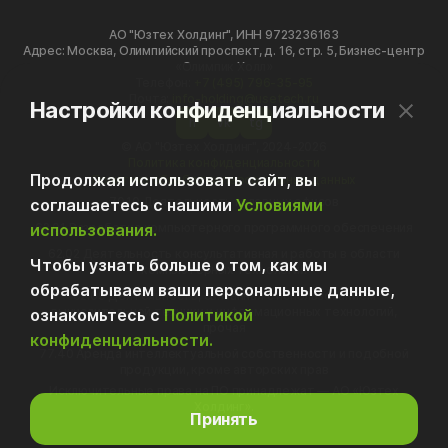
АО "Юзтех Холдинг", ИНН 9723236163
Адрес: Москва, Олимпийский проспект, д. 16, стр. 5, Бизнес-центр
«Олимпик Холл»
Телефон:
+7 (495) 796-35-95
Почта:
info-holding@usetech.ru
Настройки конфиденциальности
h
vk
tg
© АО "Юзтех Холдинг", 2024-2026
Политика конфиденциальности
Продолжая использовать сайт, вы
Политика обработки персональных данных
70.10 Деятельность головных офисов
соглашаетесь с нашими
Условиями
использования.
62.01 Разработка компьютерного программного обеспечения
62.02 Деятельность консультативная и работы в области
Чтобы узнать больше о том, как мы
компьютерных технологий
обрабатываем ваши персональные данные,
62.09 Деятельность, связанная с использованием
вычислительной техники и информационных технологий,
ознакомьтесь с
Политикой
прочая
конфиденциальности.
77.40 Аренда интеллектуальной собственности и подобной
продукции, кроме авторских прав
Исключительные права на ПО принадлежат — АО «Юзтех
Холдинг».
Принять