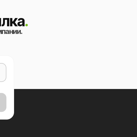
лка
.
мпании.