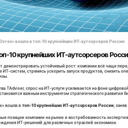
Юзтех» вошла в топ-10 крупнейших ИТ-аутсорсеров России
оп-10 крупнейших ИТ-аутсорсеров Росс
т демонстрировать устойчивый рост: компании всё чаще пер
е ИТ-систем, стремясь ускорить запуск продуктов, снизить оп
изы.
ва TAdviser, спрос на ИТ-услуги усиливается на фоне цифров
становится важным инструментом стратегического развития би
х» вошла в
топ-10 крупнейших ИТ-аутсорсеров России
, заня
ые позиции компании на рынке и востребованность экспертиз
вождения ИТ-решений для различных отраслей экономики.