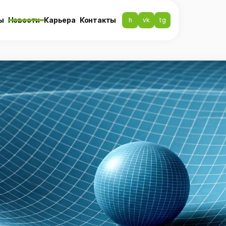
ы
Новости
Карьера
Контакты
h
vk
tg