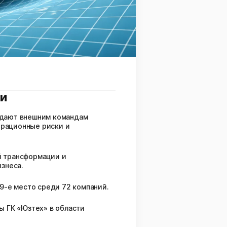
ии
едают внешним командам
ерационные риски и
ой трансформации и
знеса.
в 9-е место среди 72 компаний.
ы ГК «Юзтех» в области