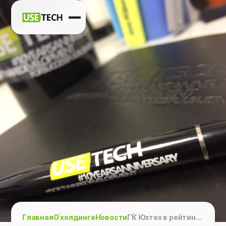
Новости
Карьера
Контакты
h
vk
tg
Главная
О холдинге
Новости
ГК Юзтех в рейтинге портала «Управление производством»