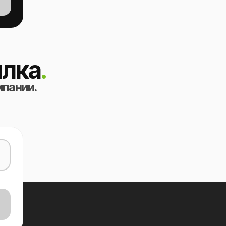
лка
.
мпании.