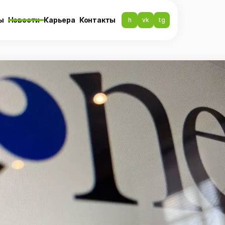
ы
Новости
Карьера
Контакты
h
vk
tg