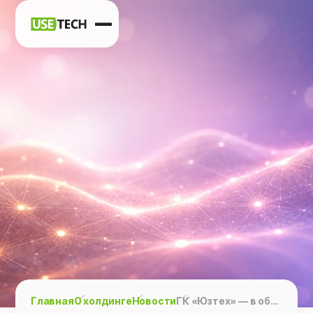
Новости
Карьера
Контакты
h
vk
tg
Главная
О холдинге
Новости
ГК «Юзтех» — в обзоре рынка ИТ-услуг и системной интеграции CNews