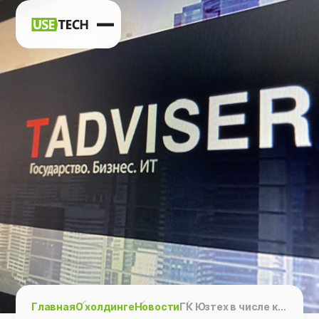
Новости
Карьера
Контакты
h
vk
tg
Главная
О холдинге
Новости
ГК Юзтех в числе крупнейших аутсорсеров в России (6 место рейтинга TAdviser)