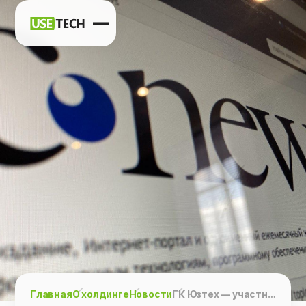
Новости
Карьера
Контакты
h
vk
tg
Главная
О холдинге
Новости
ГК Юзтех — участник CNews Forum Кейсы: Опыт ИТ лидеров