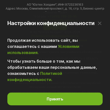
АО "Юзтех Холдинг", ИНН 9723236163
Адрес: Москва, Олимпийский проспект, д. 16, стр. 5, Бизнес-центр
«Олимпик Холл»
Телефон:
+7 (495) 796-35-95
Почта:
info-holding@usetech.ru
Настройки конфиденциальности
h
vk
tg
© АО "Юзтех Холдинг", 2024-2026
Политика конфиденциальности
Продолжая использовать сайт, вы
Политика обработки персональных данных
70.10 Деятельность головных офисов
соглашаетесь с нашими
Условиями
использования.
62.01 Разработка компьютерного программного обеспечения
62.02 Деятельность консультативная и работы в области
Чтобы узнать больше о том, как мы
компьютерных технологий
обрабатываем ваши персональные данные,
62.09 Деятельность, связанная с использованием
вычислительной техники и информационных технологий,
ознакомьтесь с
Политикой
прочая
конфиденциальности.
77.40 Аренда интеллектуальной собственности и подобной
продукции, кроме авторских прав
Исключительные права на ПО принадлежат — АО «Юзтех
Холдинг».
Принять