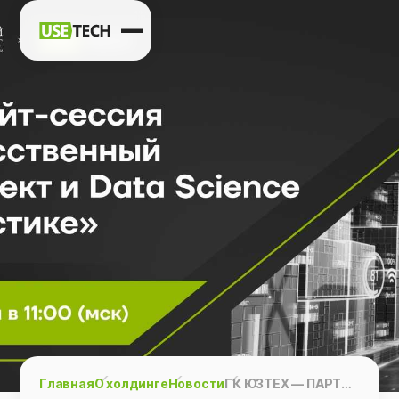
Новости
Карьера
Контакты
h
vk
tg
Главная
О холдинге
Новости
ГК ЮЗТЕХ — ПАРТНЕР ФОРСАЙТ-СЕССИИ «ИСКУССТВЕННЫЙ ИНТЕЛЛЕКТ И DATA SCIENCE В ЛОГИСТИКЕ»