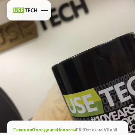
Новости
Карьера
Контакты
h
vk
tg
Главная
О холдинге
Новости
ГК Юзтех на VII и VIII всероссийской конференции “Льготы и бенефиты” с темой “Программа лояльности, основанная на геймификации”