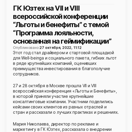
ГК Юзтех на VII и VIII
всероссийской конференции
“Льготы и бенефиты” с темой
“Программа лояльности,
основанная на геймификации”
Опубликовано:
27 октября, 2022, 11:12
Этот год стал драйвером и стартовой площадкой
для Well-beinga и социального пакета, гибких льгот
в ряде крупнейших компаний, оценивших
преимущества инвестирования в благополучие
сотрудников.
27 и 28 октября в Москве прошла VII и VIII
всероссийская конференция «Льготы и Бенефиты»,
в которой приняли участие крупнейшие
консалтинговые компании. Участники поделились
кейсами своих клиентов из разных отраслей и
стран и рассказали о лучших практиках и решениях.
Мария Николаева, директор по рекламе и
маркетингу в ГК Юзтех, рассказала о внедрении