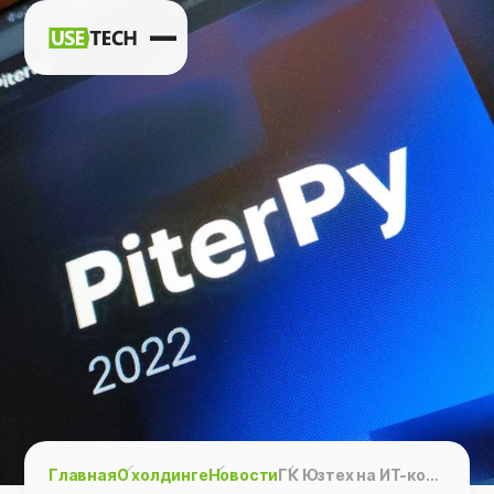
Новости
Карьера
Контакты
h
vk
tg
Главная
О холдинге
Новости
ГК Юзтех на ИТ-конференции PiterPy 2023