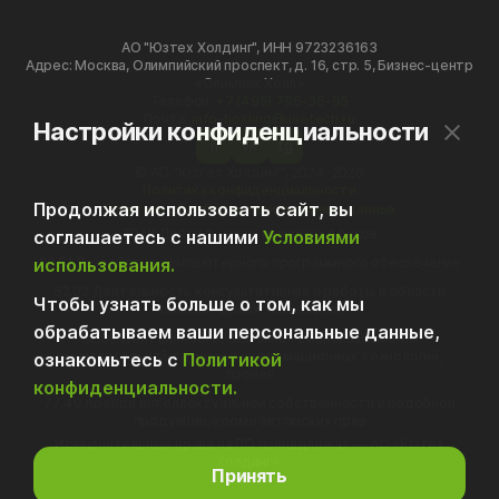
АО "Юзтех Холдинг", ИНН 9723236163
Адрес: Москва, Олимпийский проспект, д. 16, стр. 5, Бизнес-центр
«Олимпик Холл»
Телефон:
+7 (495) 796-35-95
Почта:
info-holding@usetech.ru
Настройки конфиденциальности
h
vk
tg
© АО "Юзтех Холдинг", 2024-2026
Политика конфиденциальности
Продолжая использовать сайт, вы
Политика обработки персональных данных
70.10 Деятельность головных офисов
соглашаетесь с нашими
Условиями
использования.
62.01 Разработка компьютерного программного обеспечения
62.02 Деятельность консультативная и работы в области
Чтобы узнать больше о том, как мы
компьютерных технологий
обрабатываем ваши персональные данные,
62.09 Деятельность, связанная с использованием
вычислительной техники и информационных технологий,
ознакомьтесь с
Политикой
прочая
конфиденциальности.
77.40 Аренда интеллектуальной собственности и подобной
продукции, кроме авторских прав
Исключительные права на ПО принадлежат — АО «Юзтех
Холдинг».
Принять