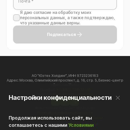
Я даю согласие на обработку моих
персональных данных, а также подтверждаю,
что указанные данные верны.
Подписаться
АО "Юзтех Холдинг", ИНН 9723236163
Адрес: Москва, Олимпийский проспект, д. 16, стр. 5, Бизнес-центр
«Олимпик Холл»
Телефон:
+7 (495) 796-35-95
Почта:
info-holding@usetech.ru
Настройки конфиденциальности
h
vk
tg
© АО "Юзтех Холдинг", 2024-2026
Политика конфиденциальности
Продолжая использовать сайт, вы
Политика обработки персональных данных
70.10 Деятельность головных офисов
соглашаетесь с нашими
Условиями