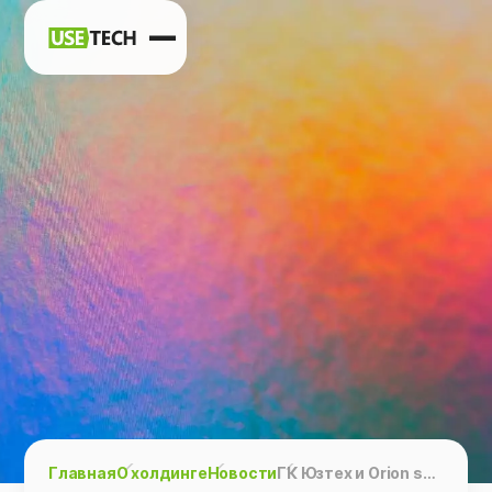
Новости
Карьера
Контакты
h
vk
tg
Главная
О холдинге
Новости
ГК Юзтех и Orion soft создадут комплексное решение для эффективного управления виртуальной инфраструктурой ЦОД