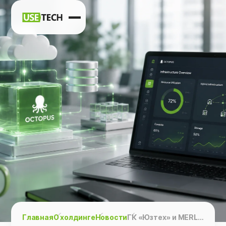
Новости
Карьера
Контакты
h
vk
tg
Главная
О холдинге
Новости
ГК «Юзтех» и MERLION проведут вебинар по управлению ИТ-ресурсами гибридной инфраструктуры