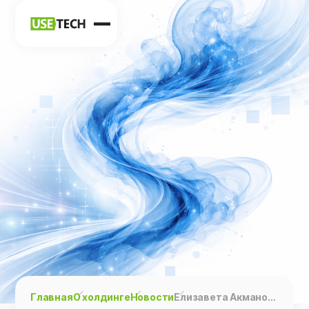
Новости
Карьера
Контакты
h
vk
tg
Главная
О холдинге
Новости
Елизавета Акманова — спикер конференции DUMP!