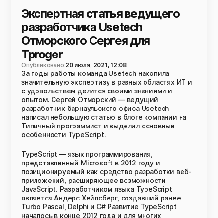
Экспертная статья ведущего
разработчика Usetech
Отморского Сергея для
Tproger
Опубликовано:
20 июля, 2021, 12:08
За годы работы команда Usetech накопила
значительную экспертизу в разных областях ИТ и
с удовольствем делится своими знаниями и
опытом. Сергей Отморский — ведущий
разработчик барнаульского офиса Usetech
написал небольшую статью в блоге компании на
Типичный программист и выделил основные
особенности TypeScript.
TypeScript — язык программирования,
представленный Microsoft в 2012 году и
позиционируемый как средство разработки веб-
приложений, расширяющее возможности
JavaScript. Разработчиком языка TypeScript
является Андерс Хейлсберг, создавший ранее
Turbo Pascal, Delphi и C# Развитие TypeScript
началось в конце 2012 года и для многих