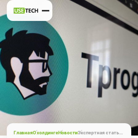
Новости
Карьера
Контакты
h
vk
tg
Главная
О холдинге
Новости
Экспертная статья ведущего разработчика Usetech Отморского Сергея для Tproger