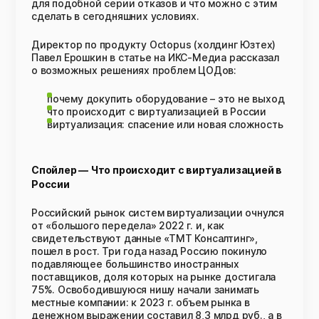
для подобной серии отказов и что можно с этим
сделать в сегодняшних условиях.
Директор по продукту Octopus (холдинг Юзтех)
Павел Ерошкин в статье на ИКС-Медиа рассказал
о возможных решениях проблем ЦОДов:
почему докупить оборудование – это не выход
что происходит с виртуализацией в России
виртуализация: спасение или новая сложность
Спойлер —
Что происходит с виртуализацией в
России
Российский рынок систем виртуализации очнулся
от «большого передела» 2022 г. и, как
свидетельствуют данные «ТМТ Консалтинг»,
пошел в рост. Три года назад Россию покинуло
подавляющее большинство иностранных
поставщиков, доля которых на рынке достигала
75%. Освободившуюся нишу начали занимать
местные компании: к 2023 г. объем рынка в
денежном выражении составил 8,3 млрд руб., а в