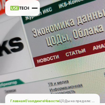
Новости
Карьера
Контакты
h
vk
tg
Главная
О холдинге
Новости
ЦОДы на пределе: что делать бизнесу с растущим потреблением серверных ресурсов – статья Павла Ерошкина на ИКС-Медиа