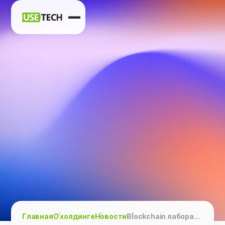
Новости
Карьера
Контакты
h
vk
tg
Главная
О холдинге
Новости
Blockchain лаборатория USETECH в программе грантов фонда Web 3.0