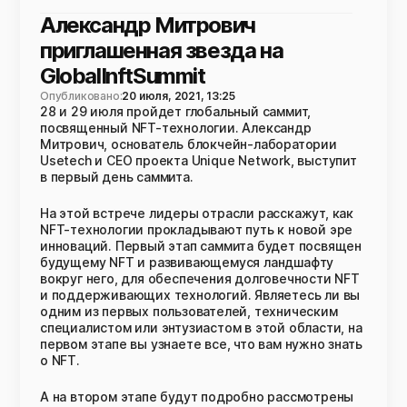
Александр Митрович
приглашенная звезда на
GlobalInftSummit
Опубликовано:
20 июля, 2021, 13:25
28 и 29 июля пройдет глобальный саммит,
посвященный NFT-технологии. Александр
Митрович, основатель блокчейн-лаборатории
Usetech и CEO проекта Unique Network, выступит
в первый день саммита.
На этой встрече лидеры отрасли расскажут, как
NFT-технологии прокладывают путь к новой эре
инноваций. Первый этап саммита будет посвящен
будущему NFT и развивающемуся ландшафту
вокруг него, для обеспечения долговечности NFT
и поддерживающих технологий. Являетесь ли вы
одним из первых пользователей, техническим
специалистом или энтузиастом в этой области, на
первом этапе вы узнаете все, что вам нужно знать
о NFT.
А на втором этапе будут подробно рассмотрены