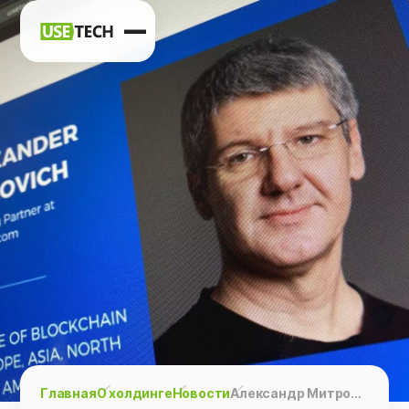
Новости
Карьера
Контакты
h
vk
tg
Главная
О холдинге
Новости
Александр Митрович приглашенная звезда на GlobalInftSummit